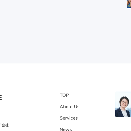
TOP
About Us
Services
子会社
News