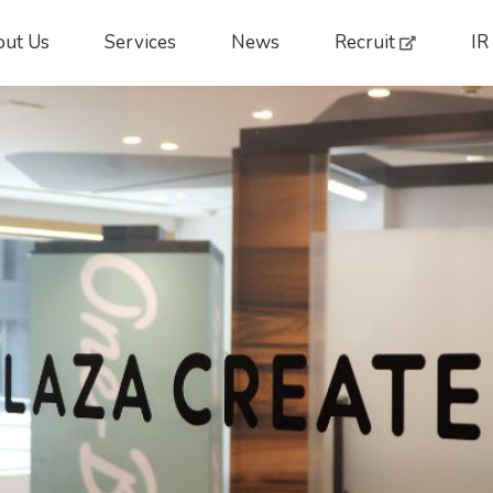
ut Us
Services
News
Recruit
IR